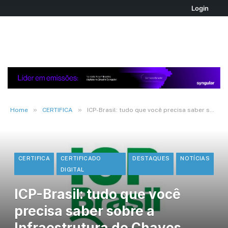
Login
»
»
Home
CERTIFICA
ICP-Brasil: tudo que você precisa saber sobre a Infraestrutura de Chaves Públicas
CERTIFICA
CERTIFICADO
DESTAQUES
NOTÍCIAS
DIGITAL
ICP-Brasil: tudo que você
precisa saber sobre a
Infraestrutura de Chaves