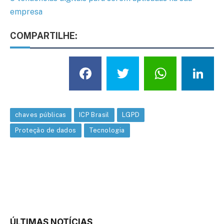
empresa
COMPARTILHE:
Facebook
Twitter
What
L
chaves públicas
ICP Brasil
LGPD
Proteção de dados
Tecnologia
ÚLTIMAS NOTÍCIAS