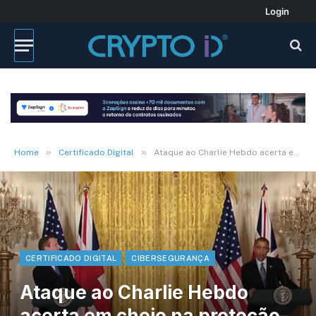
Login
»
»
Home
Certificado Digital
Ataque ao Charlie Hebdo acerta em cheio na proteção dos dados pessoais
CERTIFICADO DIGITAL
CIBERSEGURANÇA
Ataque ao Charlie Hebdo
acerta em cheio na proteção