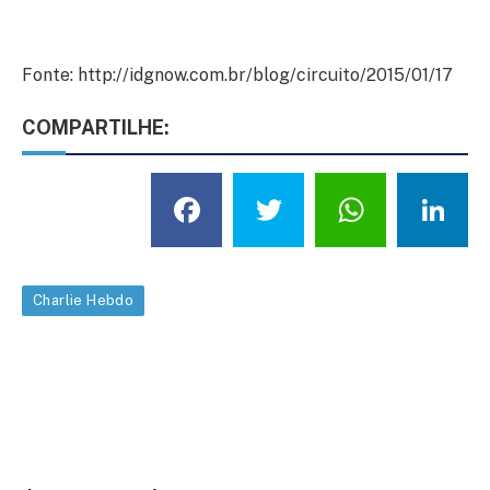
Fonte: http://idgnow.com.br/blog/circuito/2015/01/17
COMPARTILHE:
Facebook
Twitter
What
L
Charlie Hebdo