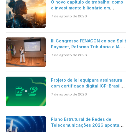
O novo capítulo do trabalho: como
o investimento bilionário em
pesquisa científica revela a
7 de agosto de 2026
verdadeira era da inteligência
artificial
III Congresso FENACON coloca Split
Payment, Reforma Tributária e IA no
centro dos debates
7 de agosto de 2026
Projeto de lei equipara assinatura
com certificado digital ICP-Brasil
ao reconhecimento de firma em
7 de agosto de 2026
cartório
Plano Estrutural de Redes de
Telecomunicações 2026 aponta
avanço da cobertura móvel, mas