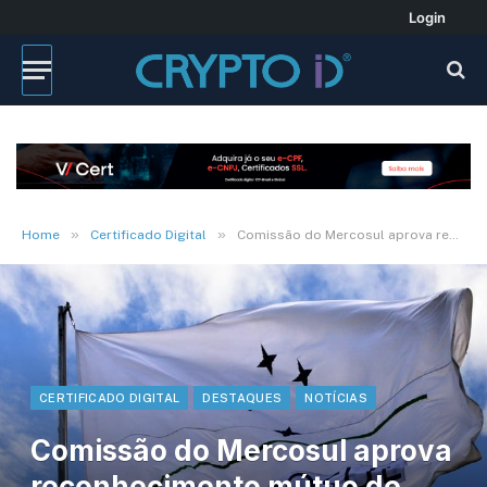
Login
»
»
Home
Certificado Digital
Comissão do Mercosul aprova reconhecimento mútuo de certificados digitais
CERTIFICADO DIGITAL
DESTAQUES
NOTÍCIAS
Comissão do Mercosul aprova
reconhecimento mútuo de