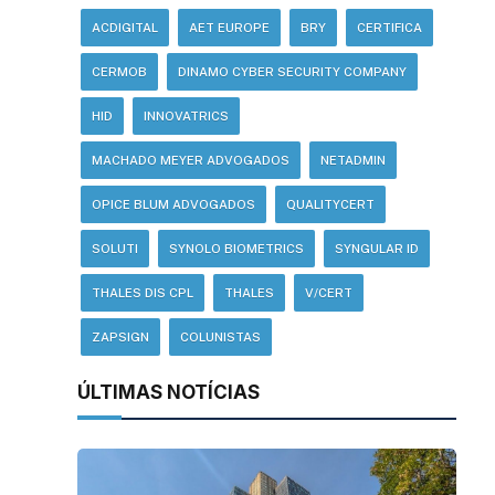
ACDIGITAL
AET EUROPE
BRY
CERTIFICA
CERMOB
DINAMO CYBER SECURITY COMPANY
HID
INNOVATRICS
MACHADO MEYER ADVOGADOS
NETADMIN
sApp
inkedIn
OPICE BLUM ADVOGADOS
QUALITYCERT
SOLUTI
SYNOLO BIOMETRICS
SYNGULAR ID
THALES DIS CPL
THALES
V/CERT
ZAPSIGN
COLUNISTAS
ÚLTIMAS NOTÍCIAS