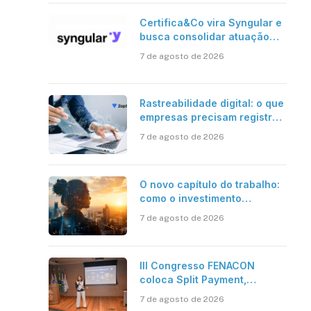
Certifica&Co vira Syngular e
busca consolidar atuação
além da certificação digital
7 de agosto de 2026
Rastreabilidade digital: o que
empresas precisam registrar
em jornadas digitais?
7 de agosto de 2026
O novo capítulo do trabalho:
como o investimento
bilionário em pesquisa
7 de agosto de 2026
científica revela a
verdadeira era da
inteligência artificial
III Congresso FENACON
coloca Split Payment,
Reforma Tributária e IA no
7 de agosto de 2026
centro dos debates