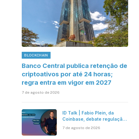
BLOCKCHAIN
Banco Central publica retenção de
criptoativos por até 24 horas;
regra entra em vigor em 2027
7 de agosto de 2026
ID Talk | Fabio Plein, da
Coinbase, debate regulação,
stablecoins e risco onchain
7 de agosto de 2026