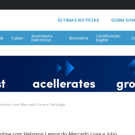
ÚLTIMAS NOTÍCIAS
QUEM SO
Assinatura
Certificação
lk
Cyber
Biometria
C
Eletrônica
Digital
urança/ Entrevista com
ign
vista com Mercado Livre e Certisign
nline com Helisson Lemos do Mercado Livre e Julio