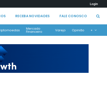
Login
MOS
RECEBA NOVIDADES
FALE CONOSCO
Mercado
riptomoedas
Varejo
Opinião
+
Financeiro