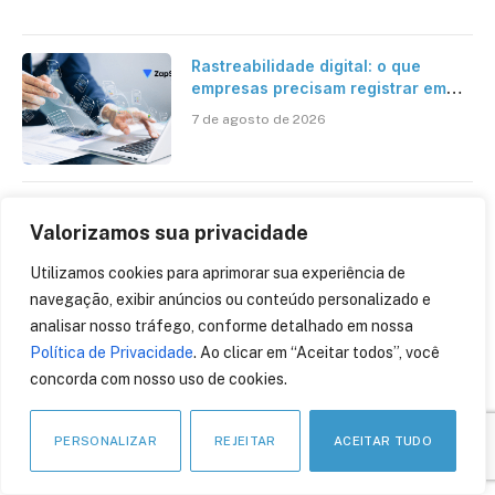
Rastreabilidade digital: o que
empresas precisam registrar em
jornadas digitais?
7 de agosto de 2026
O novo capítulo do trabalho: como
Valorizamos sua privacidade
o investimento bilionário em
pesquisa científica revela a
7 de agosto de 2026
Utilizamos cookies para aprimorar sua experiência de
verdadeira era da inteligência
navegação, exibir anúncios ou conteúdo personalizado e
artificial
analisar nosso tráfego, conforme detalhado em nossa
Política de Privacidade
. Ao clicar em “Aceitar todos”, você
III Congresso FENACON coloca Split
concorda com nosso uso de cookies.
Payment, Reforma Tributária e IA no
centro dos debates
7 de agosto de 2026
PERSONALIZAR
REJEITAR
ACEITAR TUDO