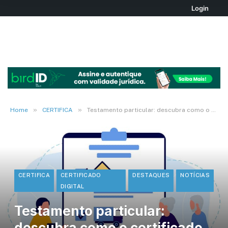
Login
»
»
Home
CERTIFICA
Testamento particular: descubra como o certificado digital pode agilizá-lo
CERTIFICA
CERTIFICADO
DESTAQUES
NOTÍCIAS
DIGITAL
Testamento particular:
descubra como o certificado