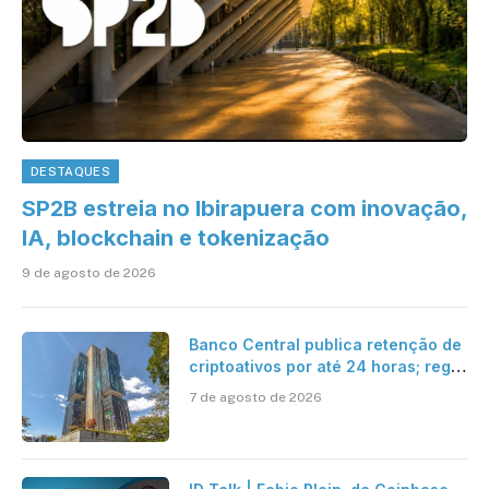
DESTAQUES
SP2B estreia no Ibirapuera com inovação,
IA, blockchain e tokenização
9 de agosto de 2026
Banco Central publica retenção de
criptoativos por até 24 horas; regra
entra em vigor em 2027
7 de agosto de 2026