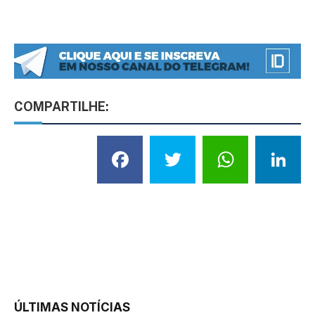
COMPARTILHE:
Facebook
Twitter
What
L
ÚLTIMAS NOTÍCIAS