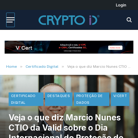
Login
»
»
Home
Certificado Digital
Veja o que diz Marcio Nunes CTIO da Valid sobre o Dia Internacional de Proteção de Dados. Ouça
CERTIFICADO
DESTAQUES
PROTEÇÃO DE
V/CERT
DIGITAL
DADOS
Veja o que diz Marcio Nunes
CTIO da Valid sobre o Dia
Internacional de Proteção de