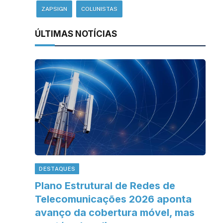
ZAPSIGN
COLUNISTAS
ÚLTIMAS NOTÍCIAS
DESTAQUES
Plano Estrutural de Redes de
Telecomunicações 2026 aponta
avanço da cobertura móvel, mas