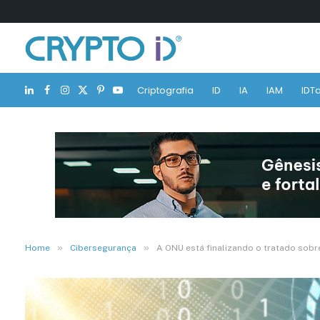
Criptografia
ID
IA
IAM
IDTa
LinkedIn
Facebook
Instagram
X
Pinterest
YouTube
(Twitter)
»
»
Home
Cibersegurança
A ONU está finalizando o tratado sobre