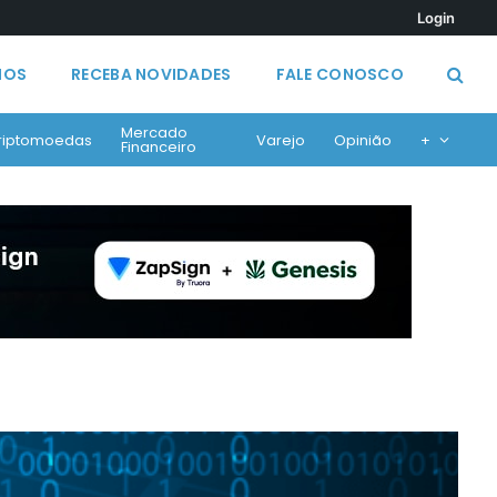
Login
MOS
RECEBA NOVIDADES
FALE CONOSCO
Mercado
riptomoedas
Varejo
Opinião
+
Financeiro