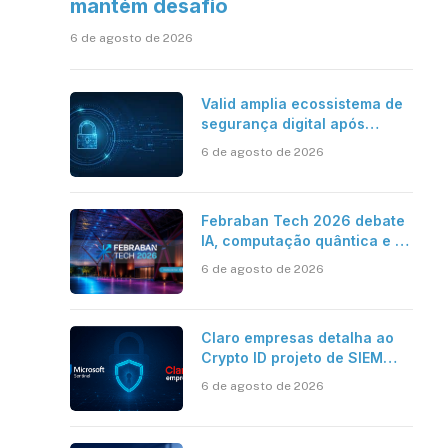
mantém desafio
6 de agosto de 2026
Valid amplia ecossistema de
segurança digital após
aquisições da HST e Diazero
6 de agosto de 2026
Febraban Tech 2026 debate
IA, computação quântica e os
novos desafios da tecnologia
6 de agosto de 2026
bancária
Claro empresas detalha ao
Crypto ID projeto de SIEM
com Microsoft Sentinel, IA e
6 de agosto de 2026
resposta automatizada