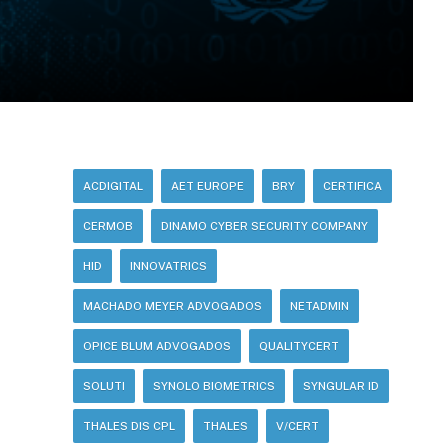
ACDIGITAL
AET EUROPE
BRY
CERTIFICA
CERMOB
DINAMO CYBER SECURITY COMPANY
HID
INNOVATRICS
MACHADO MEYER ADVOGADOS
NETADMIN
OPICE BLUM ADVOGADOS
QUALITYCERT
SOLUTI
SYNOLO BIOMETRICS
SYNGULAR ID
THALES DIS CPL
THALES
V/CERT