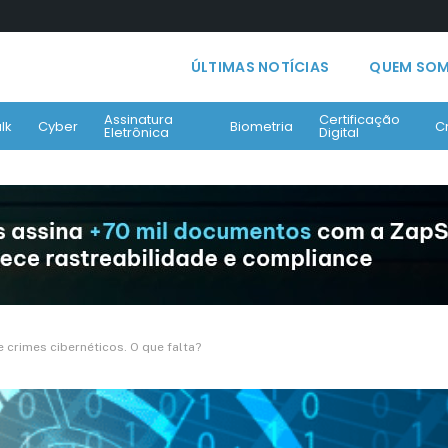
ÚLTIMAS NOTÍCIAS
QUEM SO
Assinatura
Certificação
lk
Cyber
Biometria
C
Eletrônica
Digital
 crimes cibernéticos. O que falta?