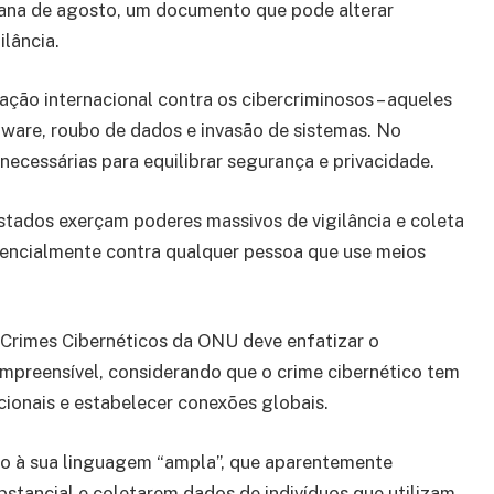
mana de agosto, um documento que pode alterar
ilância.
ação internacional contra os cibercriminosos – aqueles
ware, roubo de dados e invasão de sistemas. No
necessárias para equilibrar segurança e privacidade.
stados exerçam poderes massivos de vigilância e coleta
tencialmente contra qualquer pessoa que use meios
Crimes Cibernéticos da ONU deve enfatizar o
ompreensível, considerando que o crime cibernético tem
cionais e estabelecer conexões globais.
ido à sua linguagem “ampla”, que aparentemente
bstancial e coletarem dados de indivíduos que utilizam