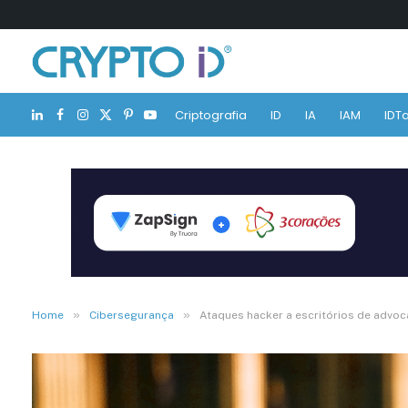
Criptografia
ID
IA
IAM
IDTa
LinkedIn
Facebook
Instagram
X
Pinterest
YouTube
(Twitter)
»
»
Home
Cibersegurança
Ataques hacker a escritórios de advoc