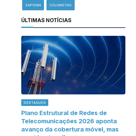
ZAPSIGN
COLUNISTAS
ÚLTIMAS NOTÍCIAS
DESTAQUES
Plano Estrutural de Redes de
Telecomunicações 2026 aponta
avanço da cobertura móvel, mas