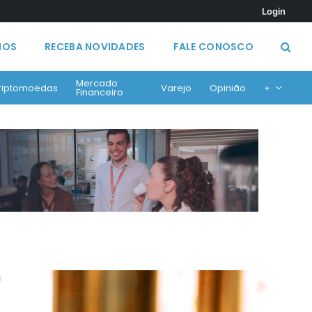
Login
MOS
RECEBA NOVIDADES
FALE CONOSCO
Mercado
riptomoedas
Varejo
Opinião
+
Financeiro