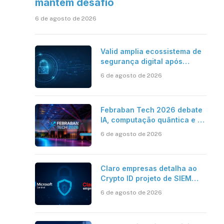
mantém desafio
6 de agosto de 2026
Valid amplia ecossistema de
segurança digital após
aquisições da HST e Diazero
6 de agosto de 2026
Febraban Tech 2026 debate
IA, computação quântica e os
novos desafios da tecnologia
6 de agosto de 2026
bancária
Claro empresas detalha ao
Crypto ID projeto de SIEM
com Microsoft Sentinel, IA e
6 de agosto de 2026
resposta automatizada