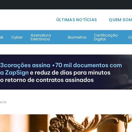
ÚLTIMAS NOTÍCIAS
QUEM SO
Assinatura
Certificação
lk
Cyber
Biometria
C
Eletrônica
Digital
acia