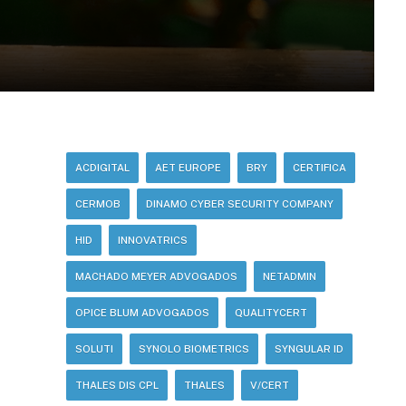
ACDIGITAL
AET EUROPE
BRY
CERTIFICA
CERMOB
DINAMO CYBER SECURITY COMPANY
HID
INNOVATRICS
MACHADO MEYER ADVOGADOS
NETADMIN
OPICE BLUM ADVOGADOS
QUALITYCERT
SOLUTI
SYNOLO BIOMETRICS
SYNGULAR ID
THALES DIS CPL
THALES
V/CERT