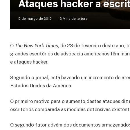
Ataques hacker a escri
5 de março de 2015
2 Mins de leitura
O
The New York Times
, de 23 de fevereiro deste ano, 
grandes escritórios de advocacia americanos têm manti
e ataques hacker.
Segundo o jornal, está havendo um incremento de aten
Estados Unidos da América.
O primeiro motivo para o aumento destes ataques diz r
escritórios comparada às medidas defensivas existe
O segundo fator advém dos documentos armazenados n