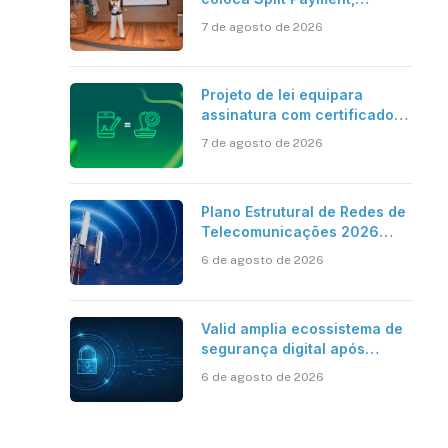
Reforma Tributária e IA no
7 de agosto de 2026
centro dos debates
Projeto de lei equipara
assinatura com certificado
digital ICP-Brasil ao
7 de agosto de 2026
reconhecimento de firma em
cartório
Plano Estrutural de Redes de
Telecomunicações 2026
aponta avanço da cobertura
6 de agosto de 2026
móvel, mas mantém desafio
Valid amplia ecossistema de
segurança digital após
aquisições da HST e Diazero
6 de agosto de 2026