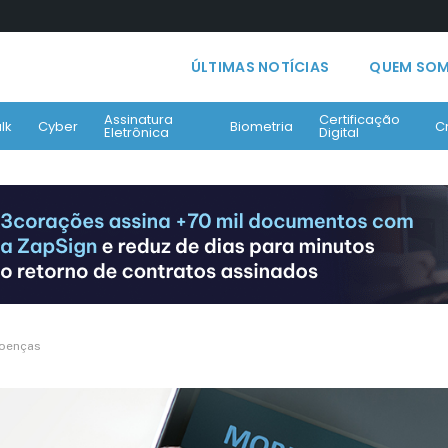
ÚLTIMAS NOTÍCIAS
QUEM SO
Assinatura
Certificação
lk
Cyber
Biometria
C
Eletrônica
Digital
doenças