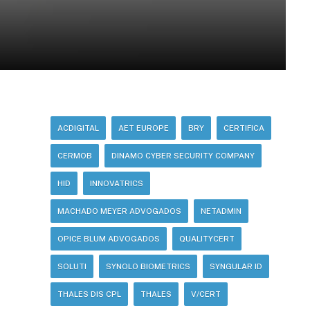
ACDIGITAL
AET EUROPE
BRY
CERTIFICA
CERMOB
DINAMO CYBER SECURITY COMPANY
HID
INNOVATRICS
MACHADO MEYER ADVOGADOS
NETADMIN
OPICE BLUM ADVOGADOS
QUALITYCERT
SOLUTI
SYNOLO BIOMETRICS
SYNGULAR ID
THALES DIS CPL
THALES
V/CERT