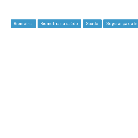
Biometria
Biometria na saúde
Saúde
Segurança da I