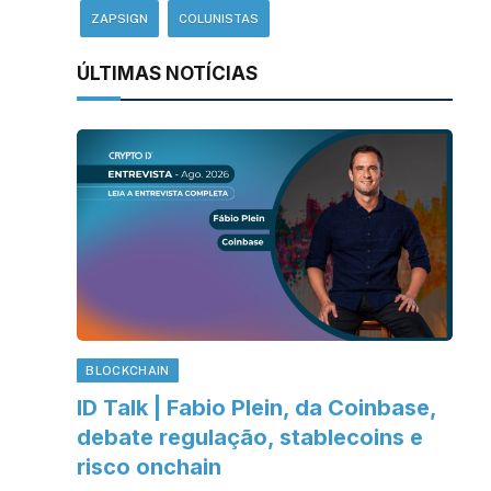
ZAPSIGN
COLUNISTAS
ÚLTIMAS NOTÍCIAS
BLOCKCHAIN
ID Talk | Fabio Plein, da Coinbase,
debate regulação, stablecoins e
risco onchain
sApp
inkedIn