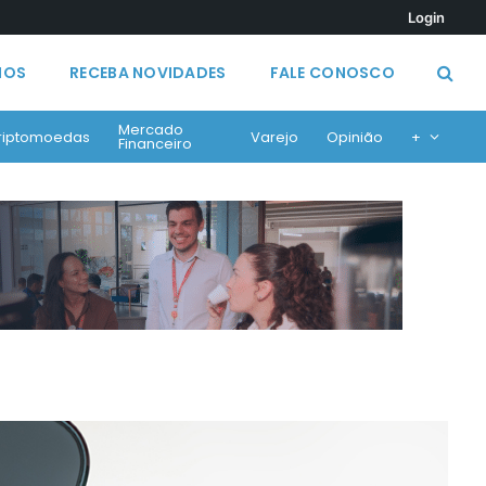
Login
MOS
RECEBA NOVIDADES
FALE CONOSCO
Mercado
riptomoedas
Varejo
Opinião
+
Financeiro