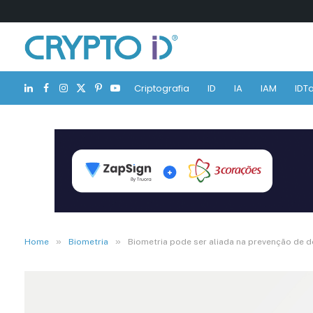
Criptografia
ID
IA
IAM
IDTa
LinkedIn
Facebook
Instagram
X
Pinterest
YouTube
(Twitter)
»
»
Home
Biometria
Biometria pode ser aliada na prevenção de 