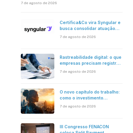
7 de agosto de 2026
Certifica&Co vira Syngular e
busca consolidar atuação
além da certificação digital
7 de agosto de 2026
Rastreabilidade digital: o que
empresas precisam registrar
em jornadas digitais?
7 de agosto de 2026
O novo capítulo do trabalho:
como o investimento
bilionário em pesquisa
7 de agosto de 2026
científica revela a
verdadeira era da
inteligência artificial
III Congresso FENACON
coloca Split Payment,