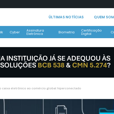
ÚLTIMAS NOTÍCIAS
QUEM SO
Assinatura
Certificação
lk
Cyber
Biometria
C
Eletrônica
Digital
do caixa eletrônico ao comércio global hiperconectado