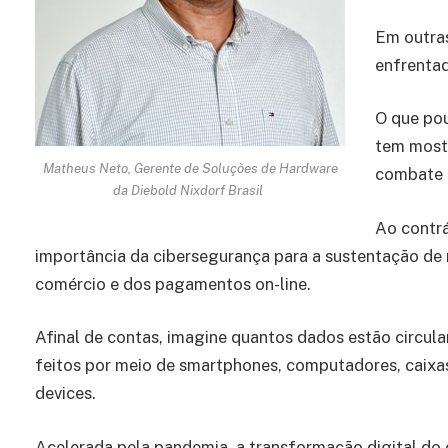
Em outras
enfrenta
O que po
tem mostr
Matheus Neto, Gerente de Soluções de Hardware
combate d
da Diebold Nixdorf Brasil
Ao contrá
importância da cibersegurança para a sustentação de 
comércio e dos pagamentos on-line.
Afinal de contas, imagine quantos dados estão circu
feitos por meio de smartphones, computadores, caixas
devices.
Acelerada pela pandemia, a transformação digital do 