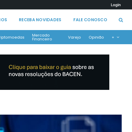
Login
MOS
RECEBA NOVIDADES
FALE CONOSCO
Mercado
riptomoedas
Varejo
Opinião
+
Financeiro