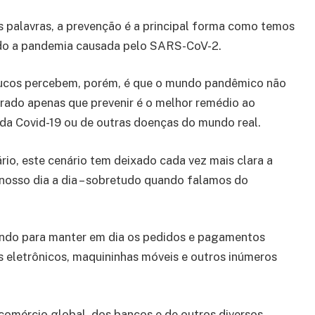
 palavras, a prevenção é a principal forma como temos
do a pandemia causada pelo SARS-CoV-2.
ucos percebem, porém, é que o mundo pandêmico não
ado apenas que prevenir é o melhor remédio ao
a Covid-19 ou de outras doenças do mundo real.
rio, este cenário tem deixado cada vez mais clara a
nosso dia a dia – sobretudo quando falamos do
lando para manter em dia os pedidos e pagamentos
 eletrônicos, maquininhas móveis e outros inúmeros
comércio global, dos bancos e de outros diversos