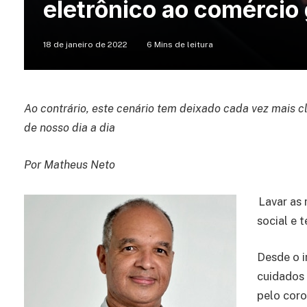
eletrônico ao comércio
18 de janeiro de 2022
6 Mins de leitura
Ao contrário, este cenário tem deixado cada vez mais c
de nosso dia a dia
Por Matheus Neto
Lavar as 
social e 
Desde o i
cuidados 
pelo coro