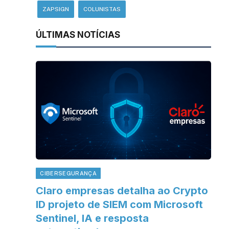
ZAPSIGN
COLUNISTAS
ÚLTIMAS NOTÍCIAS
CIBERSEGURANÇA
Claro empresas detalha ao Crypto
ID projeto de SIEM com Microsoft
Sentinel, IA e resposta