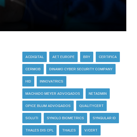
ACDIGITAL
AET EUROPE
BRY
CERTIFICA
CERMOB
DINAMO CYBER SECURITY COMPANY
HID
INNOVATRICS
MACHADO MEYER ADVOGADOS
NETADMIN
OPICE BLUM ADVOGADOS
QUALITYCERT
SOLUTI
SYNOLO BIOMETRICS
SYNGULAR ID
THALES DIS CPL
THALES
V/CERT