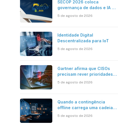
SECOP 2026 coloca
governança de dados e IA no
centro do Estado inteligente
5 de agosto de 2026
Identidade Digital
Descentralizada para IoT
5 de agosto de 2026
Gartner afirma que CISOs
precisam rever prioridades
em segurança cibernética
5 de agosto de 2026
para enfrentar os desafios
impostos pela Inteligência
Artificial
Quando a contingência
offline carrega uma cadeia
de confiança
5 de agosto de 2026