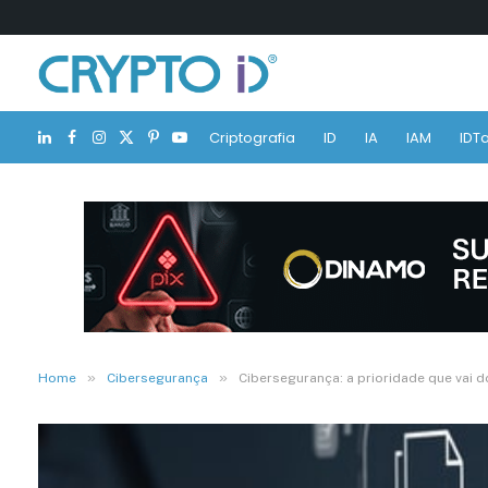
Criptografia
ID
IA
IAM
IDTa
LinkedIn
Facebook
Instagram
X
Pinterest
YouTube
(Twitter)
»
»
Home
Cibersegurança
Cibersegurança: a prioridade que vai 