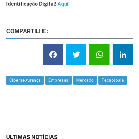
Identificação Digital!
Aqui!
COMPARTILHE:
Facebook
Twitter
What
L
Cibersegurança
Empresas
Mercado
Tecnologia
ÚLTIMAS NOTÍCIAS