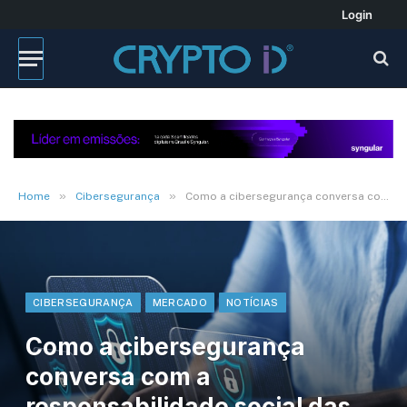
Login
»
»
Home
Cibersegurança
Como a cibersegurança conversa com a responsabilidade social das empresas
CIBERSEGURANÇA
MERCADO
NOTÍCIAS
Como a cibersegurança
conversa com a
responsabilidade social das