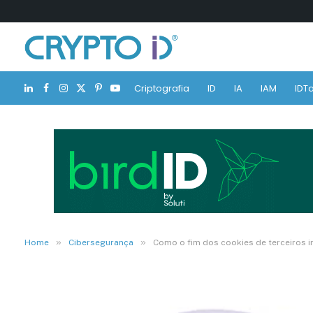
Criptografia
ID
IA
IAM
IDTa
LinkedIn
Facebook
Instagram
X
Pinterest
YouTube
(Twitter)
»
»
Home
Cibersegurança
Como o fim dos cookies de terceiros i