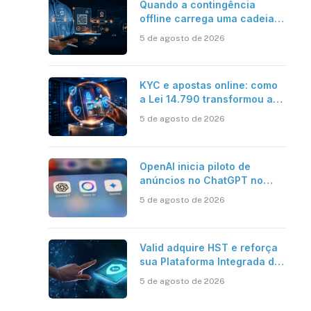
Quando a contingência
offline carrega uma cadeia
de confiança
5 de agosto de 2026
KYC e apostas online: como
a Lei 14.790 transformou a
verificação de identidade no
5 de agosto de 2026
mercado brasileiro
OpenAI inicia piloto de
anúncios no ChatGPT no
Brasil
5 de agosto de 2026
Valid adquire HST e reforça
sua Plataforma Integrada de
Segurança Digital
5 de agosto de 2026