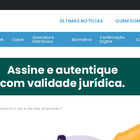
ÚLTIMAS NOTÍCIAS
QUEM SO
Assinatura
Certificação
lk
Cyber
Biometria
C
Eletrônica
Digital
mpacta o dia a dia das empresas?