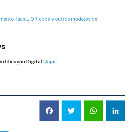
mento facial, QR code e outros modelos de
ws
entificação Digital!
Aqui!
Facebook
Twitter
What
L