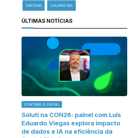
ZAPSIGN
COLUNISTAS
ÚLTIMAS NOTÍCIAS
CONTÁBIL E FISCAL
Soluti na CON26: painel com Luís
Eduardo Viegas explora impacto
de dados e IA na eficiência da