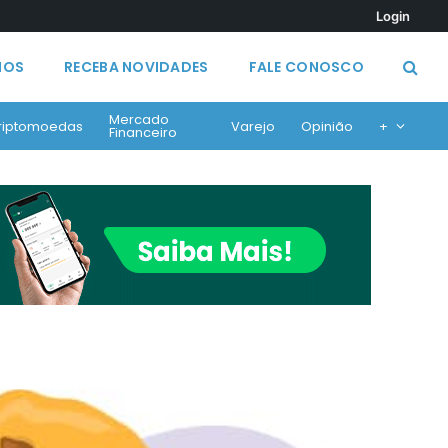
Login
MOS
RECEBA NOVIDADES
FALE CONOSCO
Mercado
riptomoedas
Varejo
Opinião
+
Financeiro