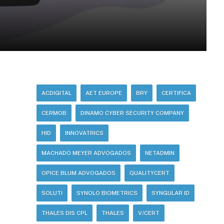
ACDIGITAL
AET EUROPE
BRY
CERTIFICA
CERMOB
DINAMO CYBER SECURITY COMPANY
HID
INNOVATRICS
MACHADO MEYER ADVOGADOS
NETADMIN
OPICE BLUM ADVOGADOS
QUALITYCERT
SOLUTI
SYNOLO BIOMETRICS
SYNGULAR ID
THALES DIS CPL
THALES
V/CERT