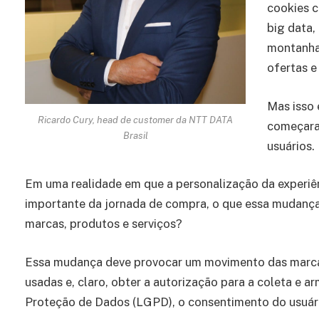
cookies c
big data,
montanha 
ofertas e
Mas isso 
Ricardo Cury, head de customer da NTT DATA
começara
Brasil
usuários.
Em uma realidade em que a personalização da experiênc
importante da jornada de compra, o que essa mudança 
marcas, produtos e serviços?
Essa mudança deve provocar um movimento das marcas
usadas e, claro, obter a autorização para a coleta e
Proteção de Dados (LGPD), o consentimento do usuári