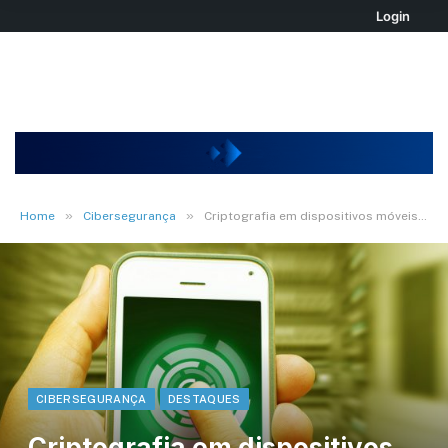
Login
»
»
Home
Cibersegurança
Criptografia em dispositivos móveis: Brasil protegido
CIBERSEGURANÇA
DESTAQUES
Criptografia em dispositivos