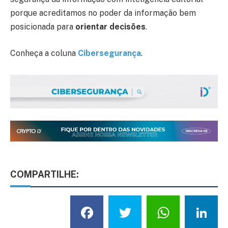
porque acreditamos no poder da informação bem
posicionada para
orientar decisões
.
Conheça a coluna
Cibersegurança
.
COMPARTILHE:
Facebook
Twitter
What
L