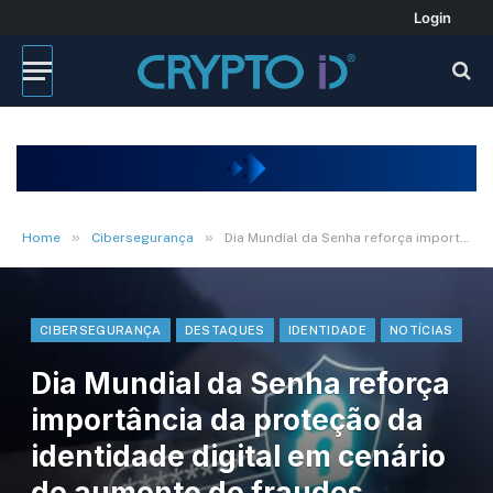
Login
»
»
Home
Cibersegurança
Dia Mundial da Senha reforça importância da proteção da identidade digital em cenário de aumento de fraudes online
CIBERSEGURANÇA
DESTAQUES
IDENTIDADE
NOTÍCIAS
Dia Mundial da Senha reforça
importância da proteção da
identidade digital em cenário
de aumento de fraudes