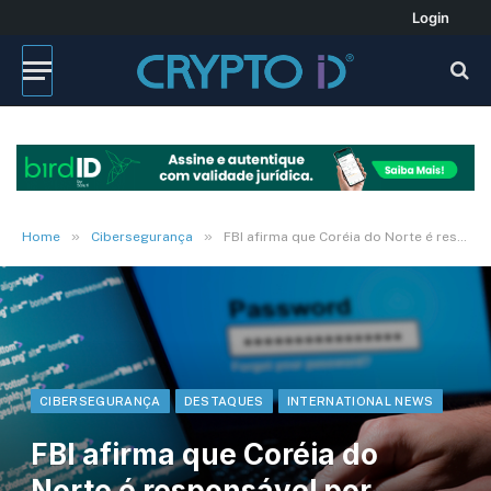
Login
»
»
Home
Cibersegurança
FBI afirma que Coréia do Norte é responsável por ataque a Sony
CIBERSEGURANÇA
DESTAQUES
INTERNATIONAL NEWS
FBI afirma que Coréia do
Norte é responsável por