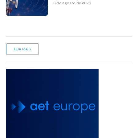
avanço da cobertura móvel, mas
6 de agosto de 2026
mantém desafio
LEIA MAIS