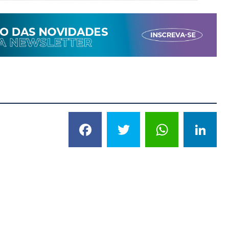
Facebook
Twitter
What
L