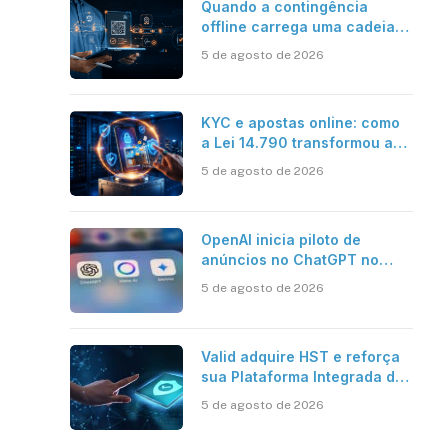
Quando a contingência
offline carrega uma cadeia
de confiança
5 de agosto de 2026
KYC e apostas online: como
a Lei 14.790 transformou a
verificação de identidade no
5 de agosto de 2026
mercado brasileiro
OpenAI inicia piloto de
anúncios no ChatGPT no
Brasil
5 de agosto de 2026
Valid adquire HST e reforça
sua Plataforma Integrada de
Segurança Digital
5 de agosto de 2026