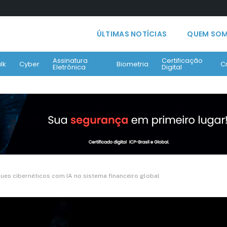
ÚLTIMAS NOTÍCIAS
QUEM SO
Assinatura
Certificação
lk
Cyber
Biometria
C
Eletrônica
Digital
ques cibernéticos com IA no sistema financeiro global