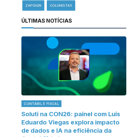
ZAPSIGN
COLUNISTAS
ÚLTIMAS NOTÍCIAS
CONTÁBIL E FISCAL
Soluti na CON26: painel com Luís
Eduardo Viegas explora impacto
de dados e IA na eficiência da