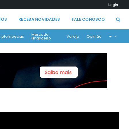
Login
MOS
RECEBA NOVIDADES
FALE CONOSCO
Mercado
riptomoedas
Varejo
Opinião
+
Financeiro