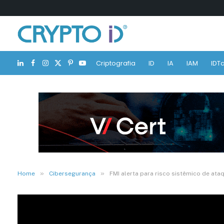
Criptografia
ID
IA
IAM
IDTa
LinkedIn
Facebook
Instagram
X
Pinterest
YouTube
(Twitter)
»
»
Home
Cibersegurança
FMI alerta para risco sistêmico de ata