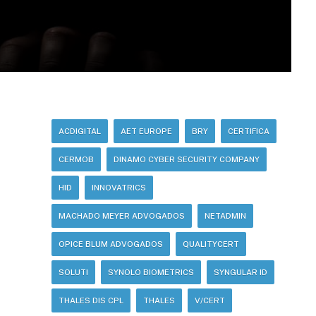
ACDIGITAL
AET EUROPE
BRY
CERTIFICA
CERMOB
DINAMO CYBER SECURITY COMPANY
HID
INNOVATRICS
MACHADO MEYER ADVOGADOS
NETADMIN
OPICE BLUM ADVOGADOS
QUALITYCERT
SOLUTI
SYNOLO BIOMETRICS
SYNGULAR ID
THALES DIS CPL
THALES
V/CERT