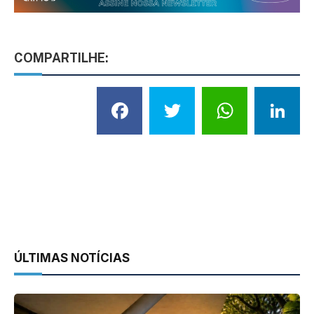
COMPARTILHE:
Facebook
Twitter
What
L
ÚLTIMAS NOTÍCIAS