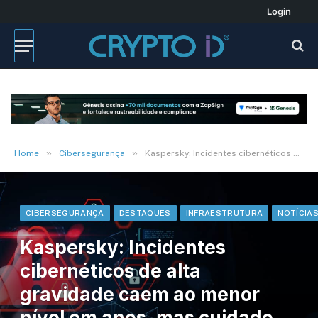
Login
»
»
Home
Cibersegurança
Kaspersky: Incidentes cibernéticos de alta gravidade caem ao menor nível em anos, mas cuidado ainda é necessário
CIBERSEGURANÇA
DESTAQUES
INFRAESTRUTURA
NOTÍCIA
Kaspersky: Incidentes
cibernéticos de alta
gravidade caem ao menor
nível em anos, mas cuidado