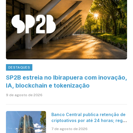
DESTAQUES
SP2B estreia no Ibirapuera com inovação,
IA, blockchain e tokenização
9 de agosto de 2026
Banco Central publica retenção de
criptoativos por até 24 horas; regra
entra em vigor em 2027
7 de agosto de 2026