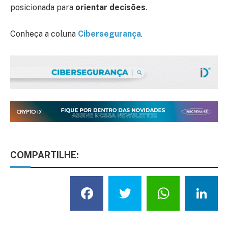
posicionada para
orientar decisões
.
Conheça a coluna
Cibersegurança
.
COMPARTILHE:
Facebook
Twitter
What
L