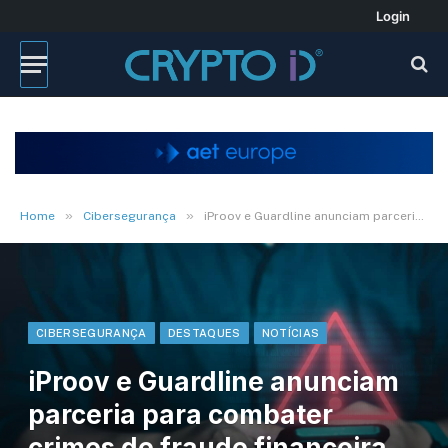
Login
»
»
Home
Cibersegurança
iProov e Guardline anunciam parceria para combater crimes de fraude financeira na América Latina
CIBERSEGURANÇA
DESTAQUES
NOTÍCIAS
iProov e Guardline anunciam
parceria para combater
crimes de fraude financeira