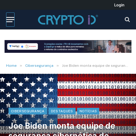
Login
»
»
Home
Cibersegurança
Joe Biden monta equipe de segurança cibernética de “‘world class”
CIBERSEGURANÇA
DESTAQUES
NOTÍCIAS
Joe Biden monta equipe de
segurança cibernética de