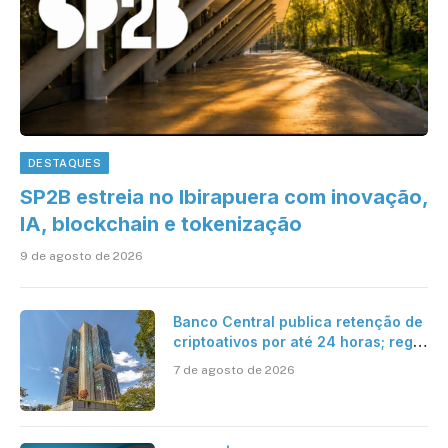
DESTAQUES
SP2B estreia no Ibirapuera com inovação,
IA, blockchain e tokenização
9 de agosto de 2026
Banco Central publica retenção de
criptoativos por até 24 horas; regra
entra em vigor em 2027
7 de agosto de 2026