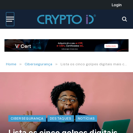
Login
»
»
Home
Cibersegurança
Lista os cinco golpes digitais mais comuns no fim de ano
CIBERSEGURANÇA
DESTAQUES
NOTÍCIAS
Lista os cinco golpes digitais