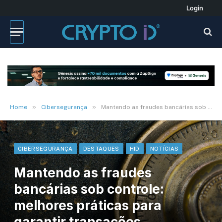
Login
»
»
Home
Cibersegurança
Mantendo as fraudes bancárias sob controle: melhores práticas para garantir transações financeiras
CIBERSEGURANÇA
DESTAQUES
HID
NOTÍCIAS
Mantendo as fraudes
bancárias sob controle:
melhores práticas para
garantir transações