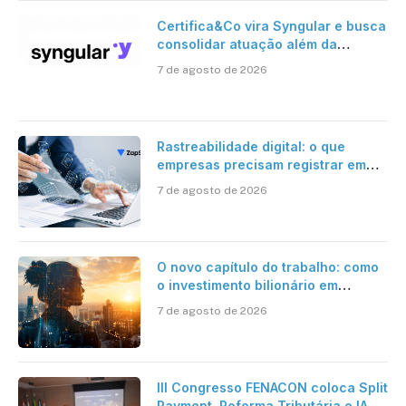
Certifica&Co vira Syngular e busca
consolidar atuação além da
certificação digital
7 de agosto de 2026
Rastreabilidade digital: o que
empresas precisam registrar em
jornadas digitais?
7 de agosto de 2026
O novo capítulo do trabalho: como
o investimento bilionário em
pesquisa científica revela a
7 de agosto de 2026
verdadeira era da inteligência
artificial
III Congresso FENACON coloca Split
Payment, Reforma Tributária e IA no