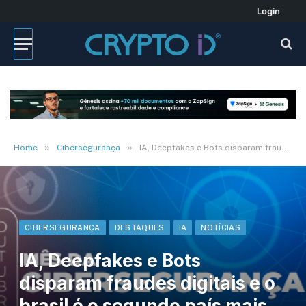
Login
»
»
Home
Cibersegurança
IA, Deepfakes e Bots disparam fraudes digitais e o brasil é o segundo país mais visado por ataques
CIBERSEGURANÇA
DESTAQUES
IA
NOTÍCIAS
IA, Deepfakes e Bots
disparam fraudes digitais e o
brasil é o segundo país mais