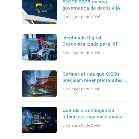
SECOP 2026 coloca
governança de dados e IA no
centro do Estado inteligente
5 de agosto de 2026
Identidade Digital
Descentralizada para IoT
5 de agosto de 2026
Gartner afirma que CISOs
precisam rever prioridades
em segurança cibernética
5 de agosto de 2026
para enfrentar os desafios
impostos pela Inteligência
Artificial
Quando a contingência
offline carrega uma cadeia
de confiança
5 de agosto de 2026