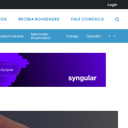
Login
MOS
RECEBA NOVIDADES
FALE CONOSCO
Mercado
riptomoedas
Varejo
Opinião
+
Financeiro