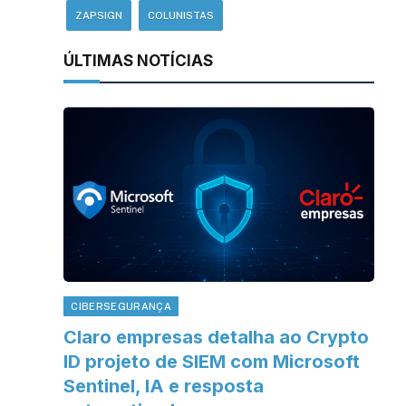
ZAPSIGN
COLUNISTAS
ÚLTIMAS NOTÍCIAS
CIBERSEGURANÇA
Claro empresas detalha ao Crypto
ID projeto de SIEM com Microsoft
Sentinel, IA e resposta