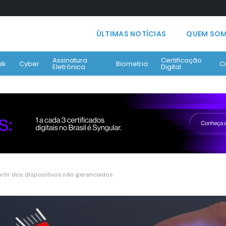
ÚLTIMAS NOTÍCIAS
QUEM SO
Assinatura
Certificação
lk
Cyber
Biometria
C
Eletrônica
Digital
artir dos dispositivos não gerenciados