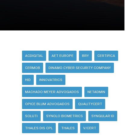
ACDIGITAL
AET EUROPE
BRY
CERTIFICA
CERMOB
DINAMO CYBER SECURITY COMPANY
HID
INNOVATRICS
MACHADO MEYER ADVOGADOS
NETADMIN
OPICE BLUM ADVOGADOS
QUALITYCERT
SOLUTI
SYNOLO BIOMETRICS
SYNGULAR ID
THALES DIS CPL
THALES
V/CERT