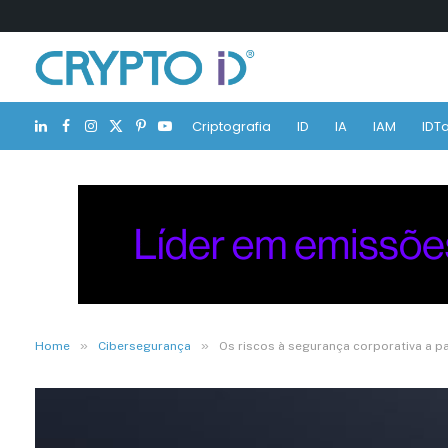
Criptografia
ID
IA
IAM
IDTa
LinkedIn
Facebook
Instagram
X
Pinterest
YouTube
(Twitter)
»
»
Home
Cibersegurança
Os riscos à segurança corporativa a p