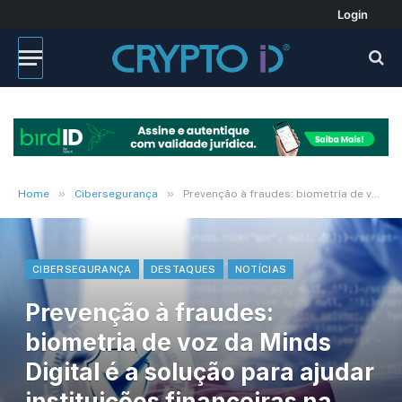
Login
»
»
Home
Cibersegurança
Prevenção à fraudes: biometria de voz da Minds Digital é a solução para ajudar instituições financeiras na prevenção de golpes
CIBERSEGURANÇA
DESTAQUES
NOTÍCIAS
Prevenção à fraudes:
biometria de voz da Minds
Digital é a solução para ajudar
instituições financeiras na