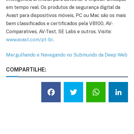
em tempo real. Os produtos de segurança digital da
Avast para dispositivos móveis, PC ou Mac são os mais
bem classificados e certificados pela VB100, AV-
Comparatives, AV-Test, SE Labs e outros. Visite:
www.avast.com/pt-br
.
Mergulhando e Navegando no Submundo da Deep Web
COMPARTILHE:
Facebook
Twitter
What
L