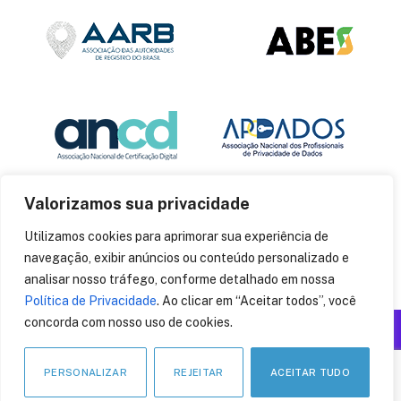
Valorizamos sua privacidade
Utilizamos cookies para aprimorar sua experiência de
navegação, exibir anúncios ou conteúdo personalizado e
analisar nosso tráfego, conforme detalhado em nossa
Política de Privacidade
. Ao clicar em “Aceitar todos”, você
concorda com nosso uso de cookies.
Produzido por: Insania
© 2014
CryptoID
. Todos os direitos reservados.
PERSONALIZAR
REJEITAR
ACEITAR TUDO
LinkedIn
Facebook
Instagram
X
Pinteres
YouT