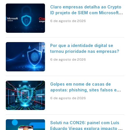
Claro empresas detalha ao Crypto
ID projeto de SIEM com Microsoft
Sentinel, IA e resposta
6 de agosto de 2026
automatizada
Por que a identidade digital se
tornou prioridade nas empresas?
6 de agosto de 2026
Golpes em nome de casas de
apostas: phishing, sites falsos e
como se proteger
6 de agosto de 2026
Soluti na CON26: painel com Luís
Eduardo Viegas explora impacto de