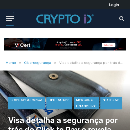
Login
»
»
Home
Cibersegurança
Visa detalha a segurança por trás do Click to Pay e revela novidades para 2025
CIBERSEGURANÇA
DESTAQUES
MERCADO
NOTÍCIAS
FINANCEIRO
Visa detalha a segurança por
trás do Click to Pay e revela