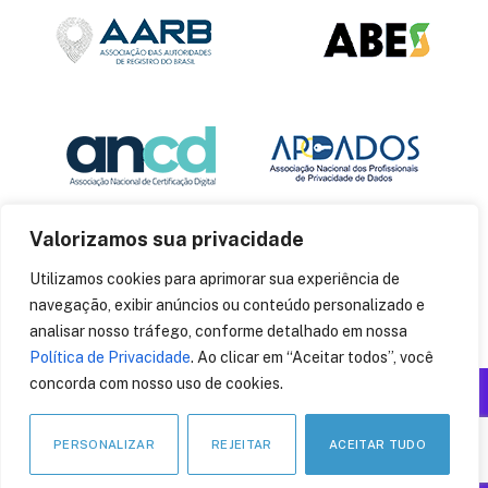
Valorizamos sua privacidade
Utilizamos cookies para aprimorar sua experiência de
navegação, exibir anúncios ou conteúdo personalizado e
analisar nosso tráfego, conforme detalhado em nossa
Política de Privacidade
. Ao clicar em “Aceitar todos”, você
concorda com nosso uso de cookies.
Produzido por: Insania
© 2014
CryptoID
. Todos os direitos reservados.
PERSONALIZAR
REJEITAR
ACEITAR TUDO
LinkedIn
Facebook
Instagram
X
Pinteres
YouT