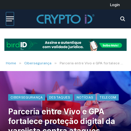
Login
»
»
Home
Cibersegurança
Parceria entre Vivo e GPA fortalece proteção digital da varejista contra ataques cibernéticos
CIBERSEGURANÇA
DESTAQUES
NOTÍCIAS
TELECOM
Parceria entre Vivo e GPA
fortalece proteção digital da
varejista contra ataques