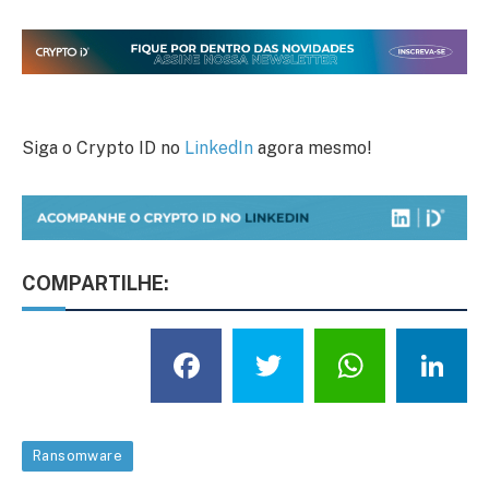
Siga o Crypto ID no
LinkedIn
agora mesmo!
COMPARTILHE:
Facebook
Twitter
What
L
Ransomware