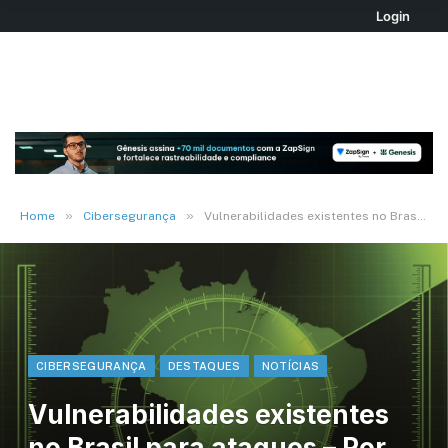
Login
»
»
Home
Cibersegurança
Vulnerabilidades existentes no Brasil para ataques – Por Longinus Timochenco
CIBERSEGURANÇA
DESTAQUES
NOTÍCIAS
Vulnerabilidades existentes
no Brasil para ataques – Por