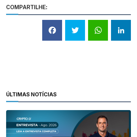
COMPARTILHE:
Facebook
Twitter
What
L
ÚLTIMAS NOTÍCIAS