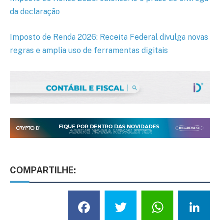
da declaração
Imposto de Renda 2026: Receita Federal divulga novas
regras e amplia uso de ferramentas digitais
COMPARTILHE:
Facebook
Twitter
What
L