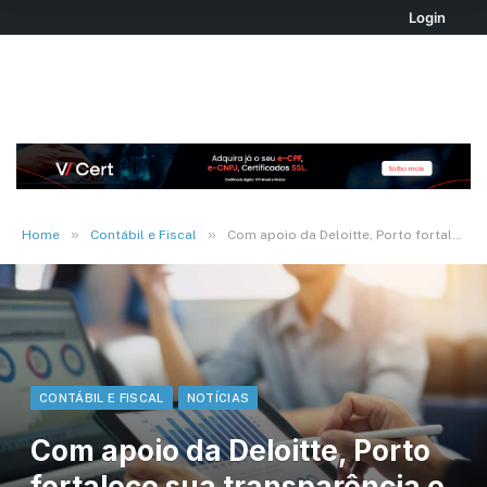
Login
»
»
Home
Contábil e Fiscal
Com apoio da Deloitte, Porto fortalece sua transparência e governança na área contábil
CONTÁBIL E FISCAL
NOTÍCIAS
Com apoio da Deloitte, Porto
fortalece sua transparência e