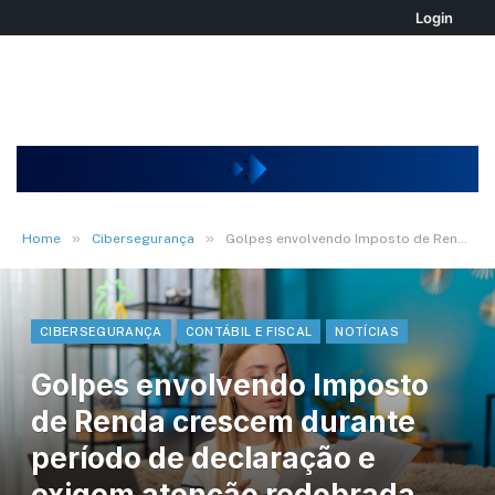
Login
»
»
Home
Cibersegurança
Golpes envolvendo Imposto de Renda crescem durante período de declaração e exigem atenção redobrada dos contribuintes
CIBERSEGURANÇA
CONTÁBIL E FISCAL
NOTÍCIAS
Golpes envolvendo Imposto
de Renda crescem durante
período de declaração e
exigem atenção redobrada