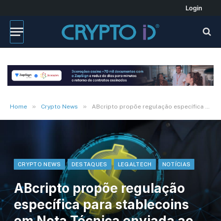
Login
»
»
Home
Crypto News
ABcripto propõe regulação específica para stablecoins em Nota Técnica enviada ao Banco Central
CRYPTO NEWS
DESTAQUES
LEGALTECH
NOTÍCIAS
ABcripto propõe regulação
específica para stablecoins
em Nota Técnica enviada ao