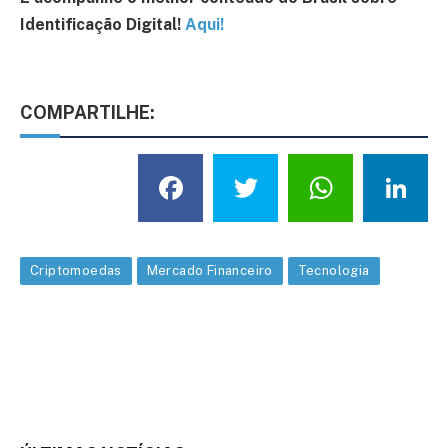
Identificação Digital!
Aqui!
COMPARTILHE:
Facebook
Twitter
What
L
Criptomoedas
Mercado Financeiro
Tecnologia