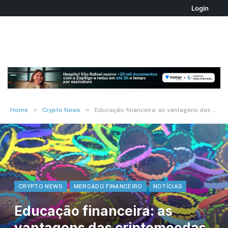
Login
»
»
Home
Crypto News
Educação financeira: as vantagens das criptomoedas nos negócios
CRYPTO NEWS
MERCADO FINANCEIRO
NOTÍCIAS
Educação financeira: as
vantagens das criptomoedas