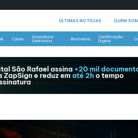
ÚLTIMAS NOTÍCIAS
QUEM SO
Assinatura
Certificação
lk
Cyber
Biometria
C
Eletrônica
Digital