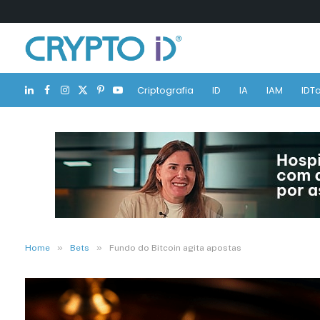
Criptografia
ID
IA
IAM
IDTa
LinkedIn
Facebook
Instagram
X
Pinterest
YouTube
(Twitter)
»
»
Home
Bets
Fundo do Bitcoin agita apostas