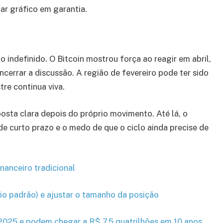
ar gráfico em garantia.
o indefinido. O Bitcoin mostrou força ao reagir em abril,
cerrar a discussão. A região de fevereiro pode ter sido
re continua viva.
osta clara depois do próprio movimento. Até lá, o
de curto prazo e o medo de que o ciclo ainda precise de
nanceiro tradicional
io padrão) e ajustar o tamanho da posição
025 e podem chegar a R$ 7,5 quatrilhões em 10 anos,