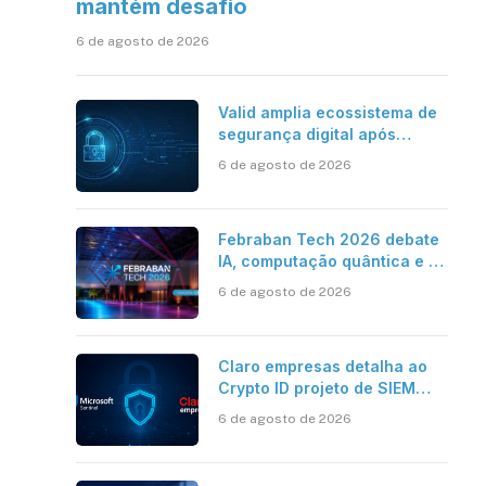
mantém desafio
6 de agosto de 2026
Valid amplia ecossistema de
segurança digital após
aquisições da HST e Diazero
6 de agosto de 2026
Febraban Tech 2026 debate
IA, computação quântica e os
novos desafios da tecnologia
6 de agosto de 2026
bancária
Claro empresas detalha ao
Crypto ID projeto de SIEM
com Microsoft Sentinel, IA e
6 de agosto de 2026
resposta automatizada