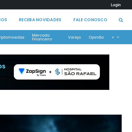
Login
MOS
RECEBA NOVIDADES
FALE CONOSCO
Mercado
riptomoedas
Varejo
Opinião
+
Financeiro