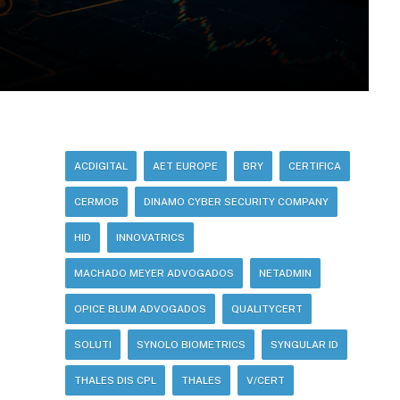
ACDIGITAL
AET EUROPE
BRY
CERTIFICA
CERMOB
DINAMO CYBER SECURITY COMPANY
HID
INNOVATRICS
MACHADO MEYER ADVOGADOS
NETADMIN
OPICE BLUM ADVOGADOS
QUALITYCERT
SOLUTI
SYNOLO BIOMETRICS
SYNGULAR ID
THALES DIS CPL
THALES
V/CERT