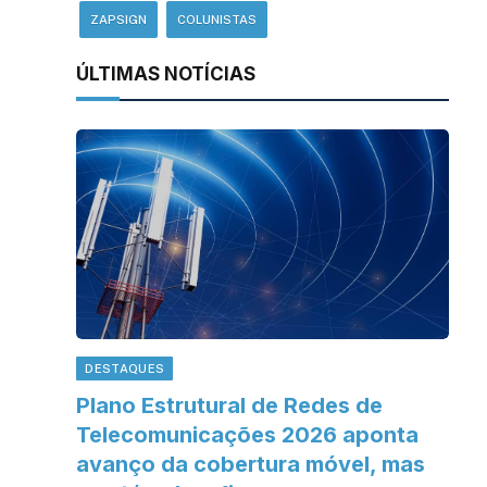
ZAPSIGN
COLUNISTAS
ÚLTIMAS NOTÍCIAS
DESTAQUES
Plano Estrutural de Redes de
Telecomunicações 2026 aponta
avanço da cobertura móvel, mas