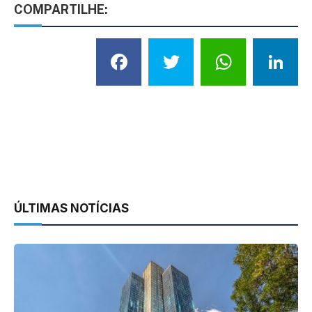
COMPARTILHE:
Facebook
Twitter
What
L
ÚLTIMAS NOTÍCIAS