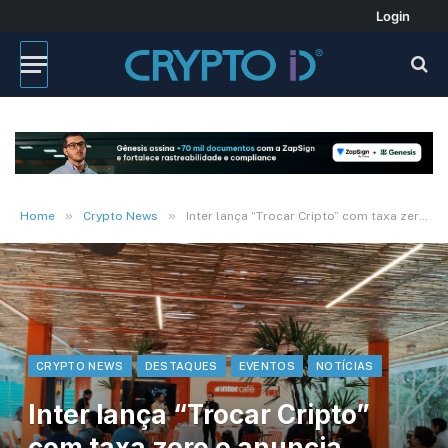
Login
»
»
Home
Crypto News
Inter lança “Trocar Cripto” com taxa zero e anuncia parceria com a Tether
CRYPTO NEWS
DESTAQUES
EVENTOS
NOTÍCIAS
Inter lança “Trocar Cripto”
com taxa zero e anuncia