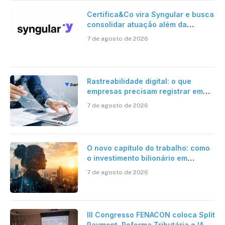
Certifica&Co vira Syngular e busca
consolidar atuação além da
certificação digital
7 de agosto de 2026
Rastreabilidade digital: o que
empresas precisam registrar em
jornadas digitais?
7 de agosto de 2026
O novo capítulo do trabalho: como
o investimento bilionário em
pesquisa científica revela a
7 de agosto de 2026
verdadeira era da inteligência
artificial
III Congresso FENACON coloca Split
Payment, Reforma Tributária e IA no