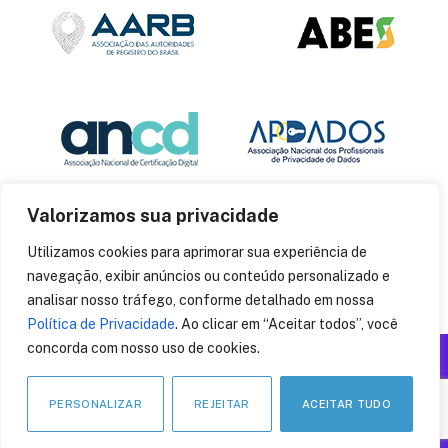
Valorizamos sua privacidade
Utilizamos cookies para aprimorar sua experiência de
navegação, exibir anúncios ou conteúdo personalizado e
analisar nosso tráfego, conforme detalhado em nossa
Política de Privacidade
. Ao clicar em “Aceitar todos”, você
concorda com nosso uso de cookies.
Produzido por: Insania
© 2014
CryptoID
. Todos os direitos reservados.
PERSONALIZAR
REJEITAR
ACEITAR TUDO
LinkedIn
Facebook
Instagram
X
Pinteres
YouT