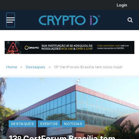
Login
»
»
Home
Destaques
13º CertForum Brasília tem início hoje!
DESTAQUES
EVENTOS
NOTÍCIAS
13º CertForum Brasília tem