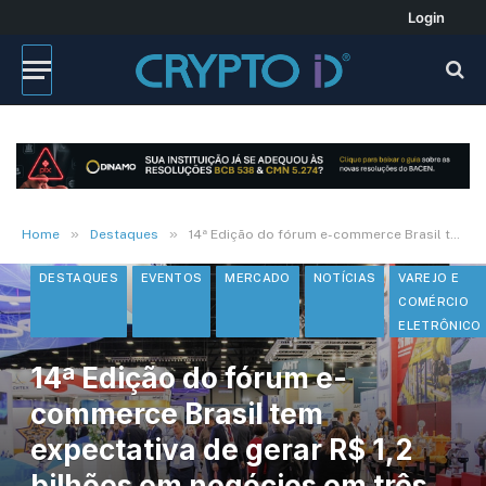
Login
»
»
Home
Destaques
14ª Edição do fórum e-commerce Brasil tem expectativa de gerar R$ 1,2 bilhões em negócios em três dia de evento
DESTAQUES
EVENTOS
MERCADO
NOTÍCIAS
VAREJO E
COMÉRCIO
ELETRÔNICO
14ª Edição do fórum e-
commerce Brasil tem
expectativa de gerar R$ 1,2
bilhões em negócios em três