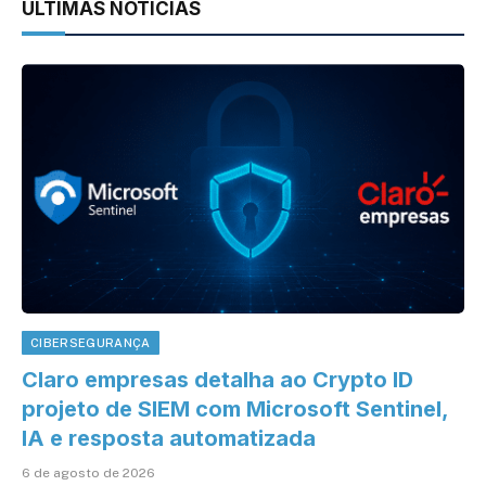
ÚLTIMAS NOTÍCIAS
CIBERSEGURANÇA
Claro empresas detalha ao Crypto ID
projeto de SIEM com Microsoft Sentinel,
IA e resposta automatizada
6 de agosto de 2026