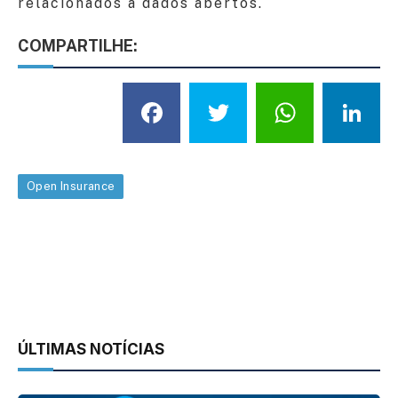
relacionados a dados abertos.
COMPARTILHE:
Facebook
Twitter
What
L
Open Insurance
ÚLTIMAS NOTÍCIAS