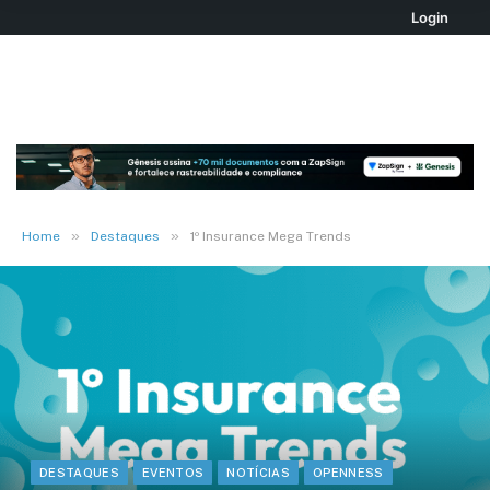
Login
»
»
Home
Destaques
1º Insurance Mega Trends
DESTAQUES
EVENTOS
NOTÍCIAS
OPENNESS