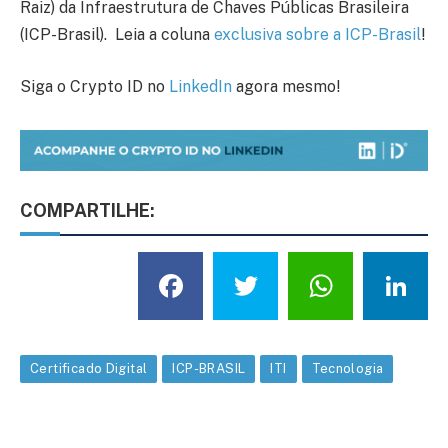
Raiz) da Infraestrutura de Chaves Públicas Brasileira
(ICP-Brasil). Leia a coluna
exclusiva sobre a ICP-Brasil
!
Siga o Crypto ID no
LinkedIn
agora mesmo!
COMPARTILHE:
Facebook
Twitter
What
L
Certificado Digital
ICP-BRASIL
ITI
Tecnologia