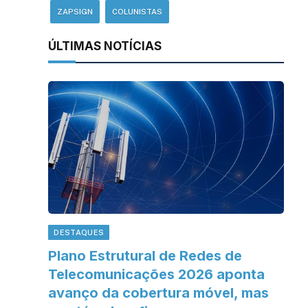
ZAPSIGN
COLUNISTAS
ÚLTIMAS NOTÍCIAS
DESTAQUES
Plano Estrutural de Redes de
Telecomunicações 2026 aponta
avanço da cobertura móvel, mas