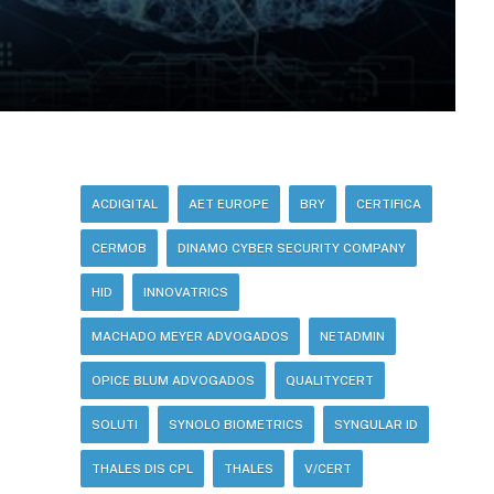
ACDIGITAL
AET EUROPE
BRY
CERTIFICA
CERMOB
DINAMO CYBER SECURITY COMPANY
HID
INNOVATRICS
MACHADO MEYER ADVOGADOS
NETADMIN
OPICE BLUM ADVOGADOS
QUALITYCERT
SOLUTI
SYNOLO BIOMETRICS
SYNGULAR ID
THALES DIS CPL
THALES
V/CERT