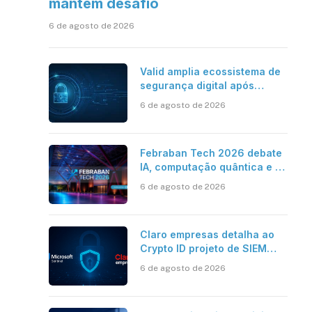
mantém desafio
6 de agosto de 2026
Valid amplia ecossistema de
segurança digital após
aquisições da HST e Diazero
6 de agosto de 2026
Febraban Tech 2026 debate
IA, computação quântica e os
novos desafios da tecnologia
6 de agosto de 2026
bancária
Claro empresas detalha ao
Crypto ID projeto de SIEM
com Microsoft Sentinel, IA e
6 de agosto de 2026
resposta automatizada