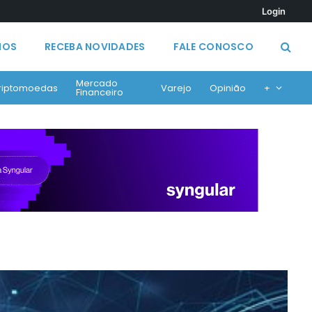
Login
MOS
RECEBA NOVIDADES
FALE CONOSCO
Mercado
riptomoedas
Varejo
Opinião
+
Financeiro