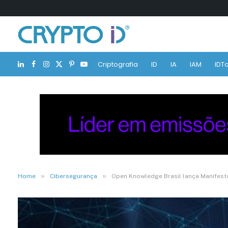
Criptografia
ID
IA
IAM
IDTa
LinkedIn
Facebook
Instagram
X
Pinterest
YouTube
(Twitter)
»
»
Home
Cibersegurança
Open Knowledge Brasil lança Manifesto 