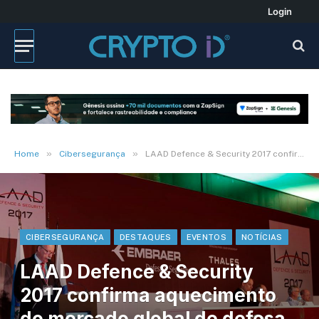
Login
»
»
Home
Cibersegurança
LAAD Defence & Security 2017 confirma aquecimento do mercado global de defesa e segurança
CIBERSEGURANÇA
DESTAQUES
EVENTOS
NOTÍCIAS
LAAD Defence & Security
2017 confirma aquecimento
do mercado global de defesa