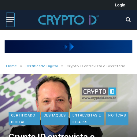
Login
»
»
Home
Certificado Digital
Crypto ID entrevista o Secretário Marcelo Pagotti
CERTIFICADO
DESTAQUES
ENTREVISTAS E
NOTÍCIAS
DIGITAL
IDTALKS
Crypto ID entrevista o