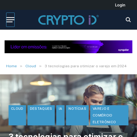
Login
»
»
Home
Cloud
3 tecnologias para otimizar o varejo em 2024
CLOUD
DESTAQUES
IA
NOTÍCIAS
VAREJO E
COMÉRCIO
ELETRÔNICO
3 tecnologias para otimizar o