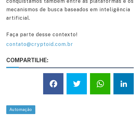
conquistamos também entre as plataformas e os
mecanismos de busca baseados em inteligência
artificial.
Faça parte desse contexto!
contato@cryptoid.com.br
COMPARTILHE:
Facebook
Twitter
What
L
Automação