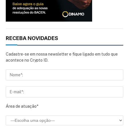
RECEBA NOVIDADES
Cadastre-se em nossa newsletter e fique ligado em tudo que
acontece no Crypto ID.
Área de atuação*