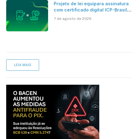
Projeto de lei equipara assinatura
com certificado digital ICP-Brasil
ao reconhecimento de firma em
7 de agosto de 2026
cartório
LEIA MAIS