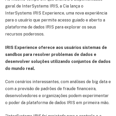
geral de InterSystems IRIS, a Cia lança o
InterSystems IRIS Experience, uma nova experiência
para o usuário que permite acesso guiado e aberto a
plataforma de dados IRIS para explorar os seus
recursos poderosos.
IRIS Experience oferece aos usuários sistemas de
sandbox para resolver problemas de dados e
desenvolver soluções utilizando conjuntos de dados
do mundo real.
Com cenários interessantes, com análises de big data e
com a previsão de padrões de fraude financeira,
desenvolvedores e organizações podem experimentar
o poder da plataforma de dados IRIS em primeira mão.