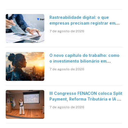
Rastreabilidade digital: o que
empresas precisam registrar em
jornadas digitais?
7 de agosto de 2026
O novo capítulo do trabalho: como
o investimento bilionário em
pesquisa científica revela a
7 de agosto de 2026
verdadeira era da inteligência
artificial
III Congresso FENACON coloca Split
Payment, Reforma Tributária e IA no
centro dos debates
7 de agosto de 2026