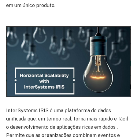
em um único produto.
InterSystems IRIS é uma plataforma de dados
unificada que, em tempo real, torna mais rápido e fácil
o desenvolvimento de aplicações ricas em dados .
Permite que as organizações combinem eventos e