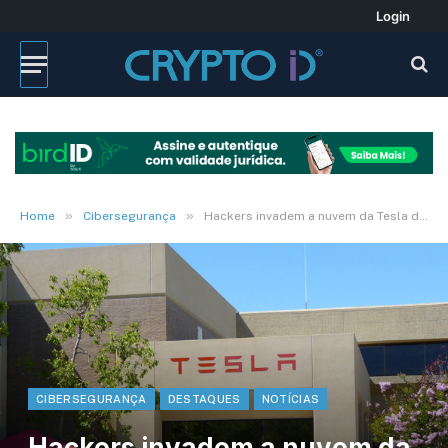
Login
»
»
Home
Cibersegurança
Hackers invadem a nuvem da Tesla de Elon Musk
CIBERSEGURANÇA
DESTAQUES
NOTÍCIAS
Hackers invadem a nuvem da