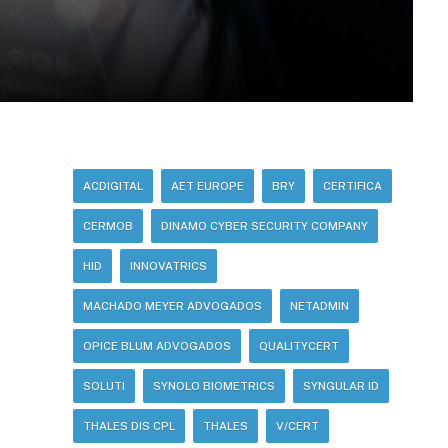
ACDIGITAL
AET EUROPE
BRY
CERTIFICA
CERMOB
DINAMO CYBER SECURITY COMPANY
HID
INNOVATRICS
MACHADO MEYER ADVOGADOS
NETADMIN
OPICE BLUM ADVOGADOS
QUALITYCERT
SOLUTI
SYNOLO BIOMETRICS
SYNGULAR ID
THALES DIS CPL
THALES
V/CERT