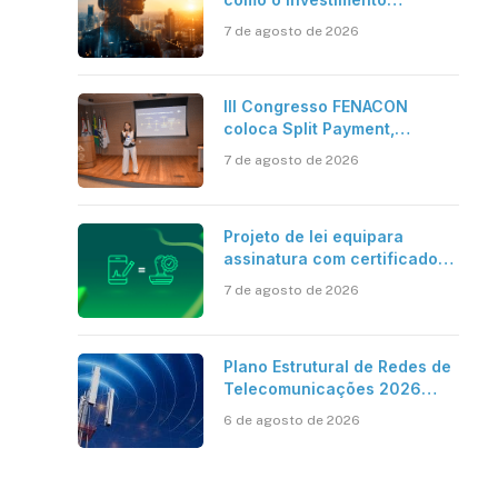
bilionário em pesquisa
7 de agosto de 2026
científica revela a
verdadeira era da
inteligência artificial
III Congresso FENACON
coloca Split Payment,
Reforma Tributária e IA no
7 de agosto de 2026
centro dos debates
Projeto de lei equipara
assinatura com certificado
digital ICP-Brasil ao
7 de agosto de 2026
reconhecimento de firma em
cartório
Plano Estrutural de Redes de
Telecomunicações 2026
aponta avanço da cobertura
6 de agosto de 2026
móvel, mas mantém desafio