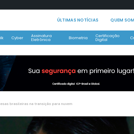
ÚLTIMAS NOTÍCIAS
QUEM SO
Assinatura
Certificação
lk
Cyber
Biometria
C
Eletrônica
Digital
esas brasileiras na transição para nuvem