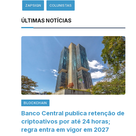
ZAPSIGN
COLUNISTAS
ÚLTIMAS NOTÍCIAS
BLOCKCHAIN
Banco Central publica retenção de
criptoativos por até 24 horas;
regra entra em vigor em 2027