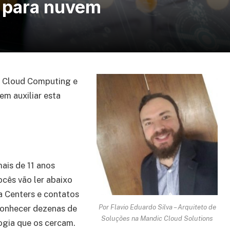
o para nuvem
m Cloud Computing e
m auxiliar esta
ais de 11 anos
cês vão ler abaixo
a Centers e contatos
Por Flavio Eduardo Silva – Arquiteto de
conhecer dezenas de
Soluções na Mandic Cloud Solutions
ogia que os cercam.