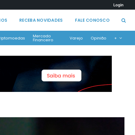
Login
MOS
RECEBA NOVIDADES
FALE CONOSCO
Mercado
riptomoedas
Varejo
Opinião
+
Financeiro