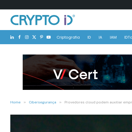
Criptografia
ID
IA
IAM
IDTa
LinkedIn
Facebook
Instagram
X
Pinterest
YouTube
(Twitter)
»
»
Home
Cibersegurança
Provedores cloud podem auxiliar empr