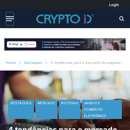
Login
»
»
Home
Destaques
4 tendências para o mercado de pagamentos em 2023
DESTAQUES
MERCADO
NOTÍCIAS
VAREJO E
COMÉRCIO
ELETRÔNICO
4 tendências para o mercado