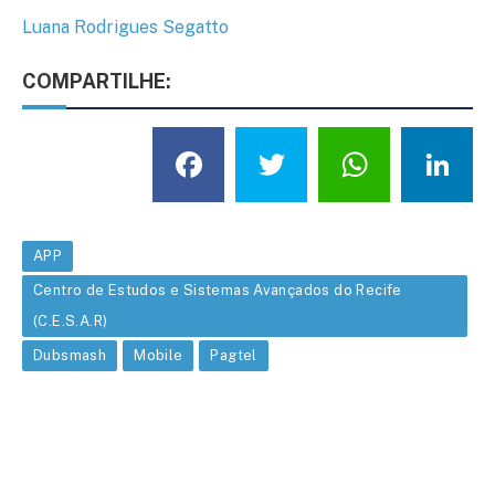
Luana Rodrigues Segatto
COMPARTILHE:
Facebook
Twitter
What
L
APP
Centro de Estudos e Sistemas Avançados do Recife
(C.E.S.A.R)
Dubsmash
Mobile
Pagtel