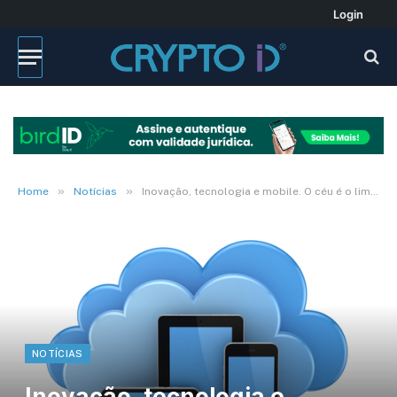
Login
»
»
Home
Notícias
Inovação, tecnologia e mobile. O céu é o limite?
NOTÍCIAS
Inovação, tecnologia e